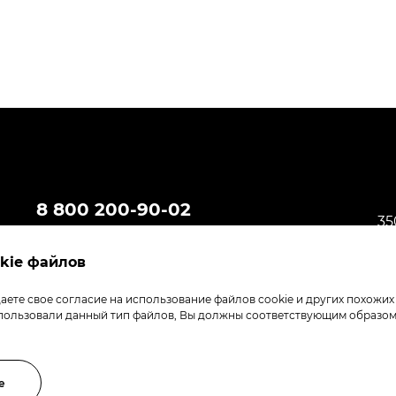
8 800 200-90-02
35
madebytander_com@magnit.ru
Кр
kie файлов
ете свое согласие на использование файлов cookie и других похожих
пользовали данный тип файлов, Вы должны соответствующим образом
е
Политика обработки персональных
Политика обраб