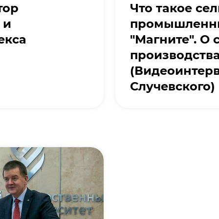
тор
Что такое се
 и
промышленны
екса
"Магните". О
производства
(Видеоинтер
Случевского)