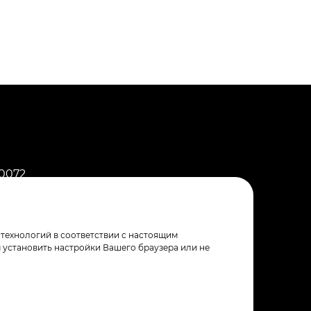
0072
аснодар, ул. Солнечная 15/5
 технологий в соответствии с настоящим
 установить настройки Вашего браузера или не
отки файлов Cookie
cделано в
Red Collar