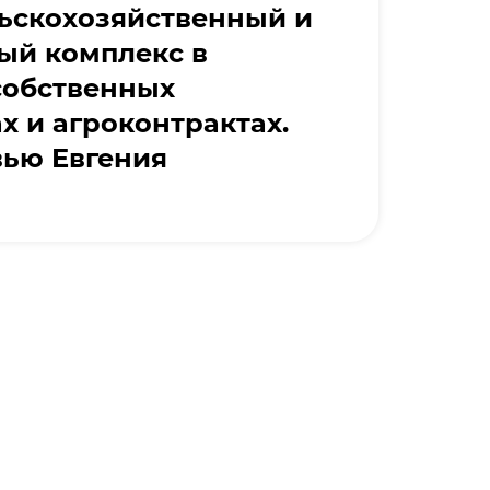
льскохозяйственный и
й комплекс в
 собственных
х и агроконтрактах.
вью Евгения