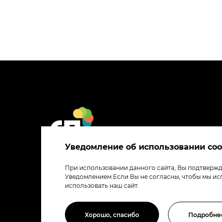
Уведомление об использовании coo
При использовании данного сайта, Вы подтвержда
Уведомлением.Если Вы не согласны, чтобы мы ис
использовать наш сайт.
Хорошо, спасибо
Подробне
© «Собственные производства группы компаний