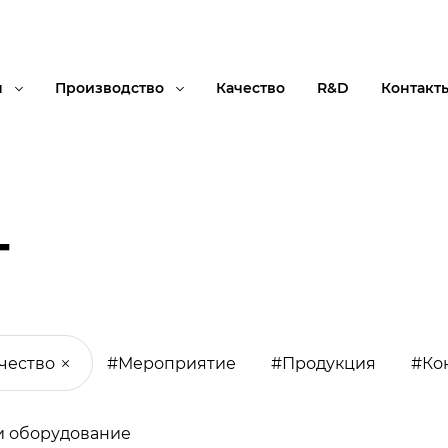
я
Производство
Качество
R&D
Контакт
г
чество
#Мероприятие
#Продукция
#Ко
и оборудование