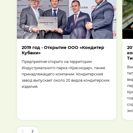
2019 год - Открытие ООО «Кондитер
20
Кубани»
ко
Ти
Предприятие открыто на территории
Вы
Индустриального парка «Краснодар», также
те
принадлежащего компании. Кондитерский
вы
завод выпускает около 20 видов кондитерских
пе
изделий.
Кр
то
сорт
эк