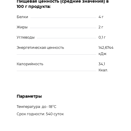
Пищевая ценность (средние значения) в
100 г продукта:
Белки
4 г
Жиры
2 г
Углеводы
0,1 г
Энергетическая ценность
142,6744
кДж
Калорийность
34,1
Ккал.
Параметры
Температура: до -18°С
Срок годности: 540 суток