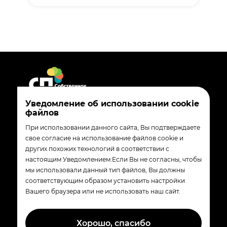
Уведомление об использовании cookie
файлов
8 800 200-90-02
При использовании данного сайта, Вы подтверждаете
madebytander_com@magnit.ru
свое согласие на использование файлов cookie и
других похожих технологий в соответствии с
350072
настоящим Уведомлением.Если Вы не согласны, чтобы
Краснодар, ул. Солнечная 15/5
мы использовали данный тип файлов, Вы должны
соответствующим образом установить настройки
Вашего браузера или не использовать наш сайт.
© «Собственные производства группы
компаний Магнит»
Хорошо, спасибо