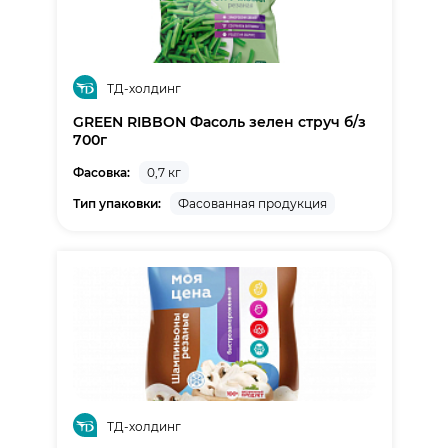
ТД-холдинг
GREEN RIBBON Фасоль зелен струч б/з
700г
Фасовка:
0,7 кг
Тип упаковки:
Фасованная продукция
ТД-холдинг