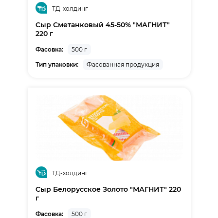
ТД-холдинг
Cыр Сметанковый 45-50% "МАГНИТ"
220 г
Фасовка:
500 г
Тип упаковки:
Фасованная продукция
ТД-холдинг
Cыр Белорусское Золото "МАГНИТ" 220
г
Фасовка:
500 г