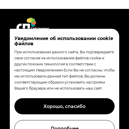
Уведомление об использовании cookie
файлов
8 800 200-90-02
При использовании данного сайта, Вы подтверждаете
madebytander_com@magnit.ru
свое согласие на использование файлов cookie и
других похожих технологий в соответствии с
350072
настоящим Уведомлением.Если Вы не согласны, чтобы
Краснодар, ул. Солнечная 15/5
мы использовали данный тип файлов, Вы должны
соответствующим образом установить настройки
Вашего браузера или не использовать наш сайт.
© «Собственные производства группы
компаний Магнит»
Хорошо, спасибо
Политика обработки персональных данных
Политика обработки файлов Cookie
Подробнее