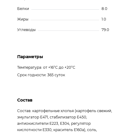
Белки
8.0
Жиры
1.0
Углеводы
79.0
Параметры
Температура: от +16°С до +20°С
Срок годности: 365 суток
Состав
Состав: картофельные хлопья (картофель свежий,
эмульгатор Е471, стабилизатор Е450,
антиокислители Е223, Е304, регулятор
кислотности Е330, краситель Е160а), соль,