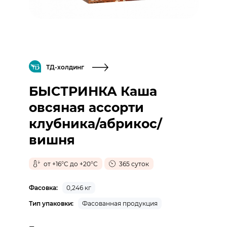
ТД-холдинг
БЫСТРИНКА Каша
овсяная ассорти
клубника/абрикос/
вишня
от +16°С до +20°С
365 суток
Фасовка:
0,246 кг
Тип упаковки:
Фасованная продукция