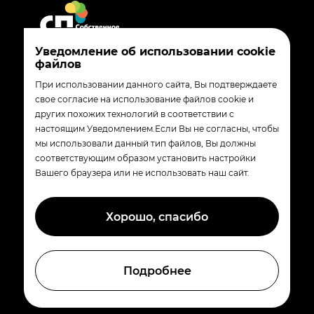
Уведомление об использовании cookie
файлов
8 800 200-90-02
При использовании данного сайта, Вы подтверждаете
madebytander_com@magnit.ru
свое согласие на использование файлов cookie и
других похожих технологий в соответствии с
350072
настоящим Уведомлением.Если Вы не согласны, чтобы
Краснодар, ул. Солнечная 15/5
мы использовали данный тип файлов, Вы должны
соответствующим образом установить настройки
Вашего браузера или не использовать наш сайт.
© «Собственные производства группы
компаний Магнит»
Хорошо, спасибо
Политика обработки персональных данных
Политика обработки файлов Cookie
Подробнее
cделано в
Red Collar