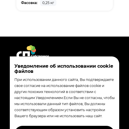
Фасовка:
0,25 кг
Уведомление об использовании cookie
файлов
8 800 200-90-02
При использовании данного сайта, Вы подтверждаете
madebytander_com@magnit.ru
свое согласие на использование файлов cookie и
других похожих технологий в соответствии с
350072
настоящим Уведомлением.Если Вы не согласны, чтобы
Краснодар, ул. Солнечная 15/5
мы использовали данный тип файлов, Вы должны
соответствующим образом установить настройки
Вашего браузера или не использовать наш сайт.
© «Собственные производства группы